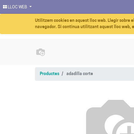
LLOC WEB
Utilitzem cookies en aquest lloc web. Llegir sobre e
navegador. Si continua utilitzant aquest lloc web, 
Productes
adadilla corte