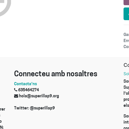
Ga
En
Com
Co
Connecteu amb nosaltres
So
So
Contacta'ns
Su
635464274
l’
hola@superillap9.org
pr
els
Twitter: @superillap9
rer
s
So
o
int
N:
co