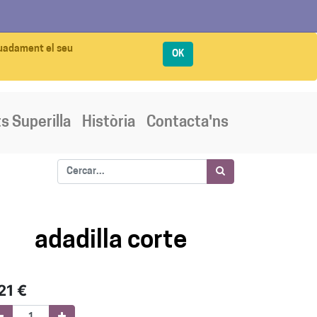
quadament el seu
OK
s Superilla
Història
Contacta'ns
adadilla corte
21
€