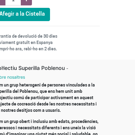
Afegir a la Cistella
rantia de devolució de 30 dies
viament gratuït en Espanya
pri-ho ara, rebi-ho en 2 dies.
l·lectiu Superilla Poblenou
-
bre nosaltres
m un grup heterogeni de persones vinculades a la
perilla del Poblenou, que ens hem unit amb
objectiu comú de participar activament en aquest
ojecte de cocreació desde les nostres necessitats i
 nostres desitjos com a usuaris.
m un grup obert i inclusiu amb edats, procedències,
eressos i necessitats diferents i ens uneix la visió
mú d’imaginar una ciutat més social i saludable, on