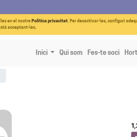
lles en el nostre
Política privacitat
. Per desactivar-les, configuri ade
està acceptant-les.
Inici
Qui som
Fes-te soci
Hort
1,