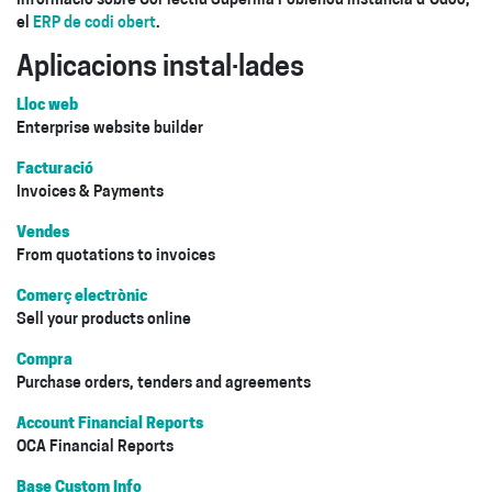
Informació sobre Col·lectiu Superilla Poblenou instancia d'Odoo,
el
ERP de codi obert
.
Aplicacions instal·lades
Lloc web
Enterprise website builder
Facturació
Invoices & Payments
Vendes
From quotations to invoices
Comerç electrònic
Sell your products online
Compra
Purchase orders, tenders and agreements
Account Financial Reports
OCA Financial Reports
Base Custom Info