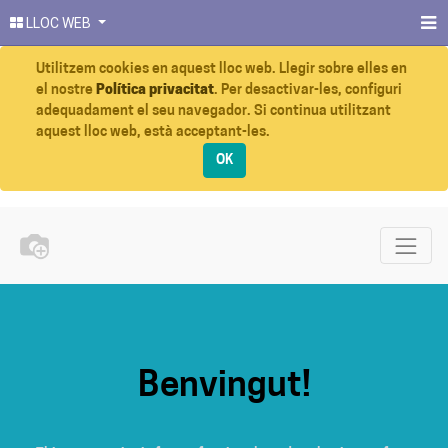
LLOC WEB
Utilitzem cookies en aquest lloc web. Llegir sobre elles en
el nostre
Política privacitat
. Per desactivar-les, configuri
adequadament el seu navegador. Si continua utilitzant
aquest lloc web, està acceptant-les.
OK
Benvingut!