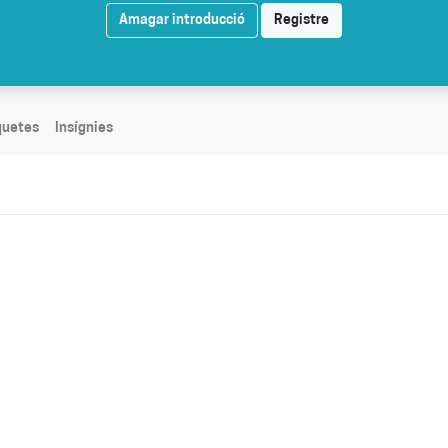
Amagar introducció
Registre
quetes
Insígnies