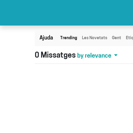
Ajuda
Trending
Les Novetats
Gent
Eti
0
Missatges
by relevance