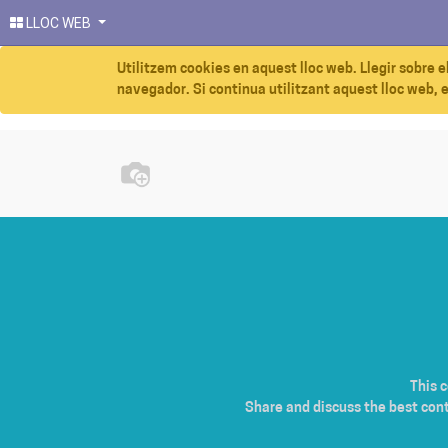
LLOC WEB
Utilitzem cookies en aquest lloc web. Llegir sobre e
navegador. Si continua utilitzant aquest lloc web, 
This 
Share and discuss the best con