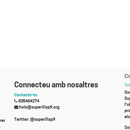
Co
Connecteu amb nosaltres
So
So
Contacta'ns
Su
635464274
l’
hola@superillap9.org
pr
els
Twitter: @superillap9
rer
s
So