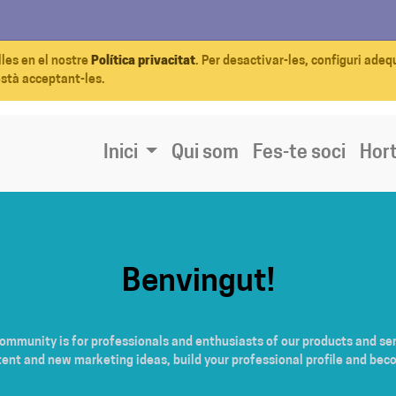
lles en el nostre
Política privacitat
. Per desactivar-les, configuri ade
està acceptant-les.
Inici
Qui som
Fes-te soci
Hort
Benvingut!
community is for professionals and enthusiasts of our products and ser
tent and new marketing ideas, build your professional profile and bec