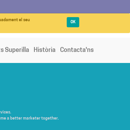
quadament el seu
OK
s Superilla
Història
Contacta'ns
vices.
ome a better marketer together.