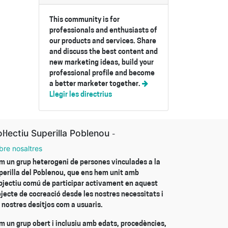
This community is for
professionals and enthusiasts of
our products and services. Share
and discuss the best content and
new marketing ideas, build your
professional profile and become
a better marketer together.
Llegir les directrius
l·lectiu Superilla Poblenou
-
bre nosaltres
m un grup heterogeni de persones vinculades a la
perilla del Poblenou, que ens hem unit amb
objectiu comú de participar activament en aquest
ojecte de cocreació desde les nostres necessitats i
 nostres desitjos com a usuaris.
m un grup obert i inclusiu amb edats, procedències,