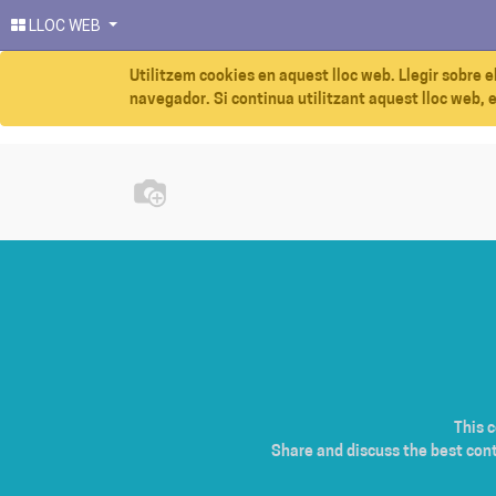
LLOC WEB
Utilitzem cookies en aquest lloc web. Llegir sobre e
navegador. Si continua utilitzant aquest lloc web, 
This 
Share and discuss the best con