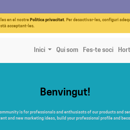
lles en el nostre
Política privacitat
. Per desactivar-les, configuri ade
està acceptant-les.
Inici
Qui som
Fes-te soci
Hort
Benvingut!
community is for professionals and enthusiasts of our products and ser
tent and new marketing ideas, build your professional profile and bec