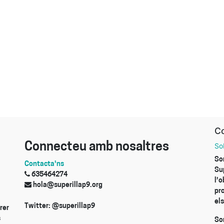
Co
Connecteu amb nosaltres
So
So
Contacta'ns
Su
635464274
l’
hola@superillap9.org
pr
els
Twitter: @superillap9
rer
s
So