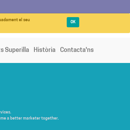
quadament el seu
OK
s Superilla
Història
Contacta'ns
vices.
ome a better marketer together.