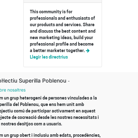
This community is for
professionals and enthusiasts of
our products and services. Share
and discuss the best content and
new marketing ideas, build your
professional profile and become
a better marketer together.
Llegir les directrius
l·lectiu Superilla Poblenou
-
bre nosaltres
m un grup heterogeni de persones vinculades a la
perilla del Poblenou, que ens hem unit amb
objectiu comú de participar activament en aquest
ojecte de cocreació desde les nostres necessitats i
 nostres desitjos com a usuaris.
m un grup obert i inclusiu amb edats, procedències,