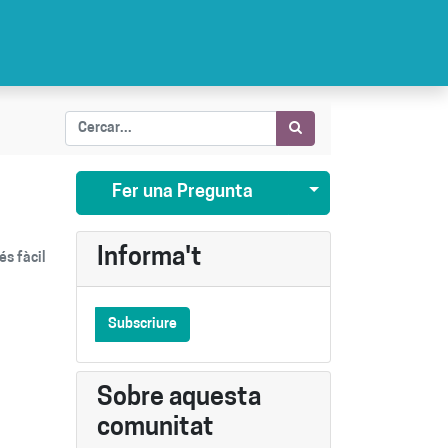
Seleccionar publi
Fer una Pregunta
Informa't
és fàcil
Subscriure
Sobre aquesta
comunitat